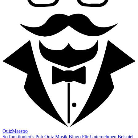
QuizMaestro
So funktioniert's
Pub Quiz
Musik Bingo
Für Unternehmen
Beispiel