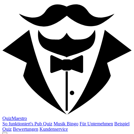
QuizMaestro
So funktioniert's
Pub Quiz
Musik Bingo
Für Unternehmen
Beispiel
Quiz
Bewertungen
Kundenservice